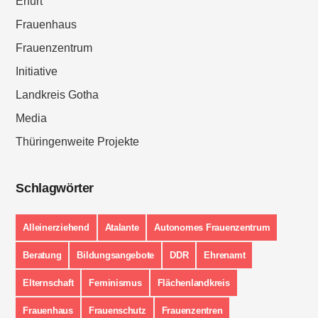
Erfurt
Frauenhaus
Frauenzentrum
Initiative
Landkreis Gotha
Media
Thüringenweite Projekte
Schlagwörter
Alleinerziehend
Atalante
Autonomes Frauenzentrum
Beratung
Bildungsangebote
DDR
Ehrenamt
Elternschaft
Feminismus
Flächenlandkreis
Frauenhaus
Frauenschutz
Frauenzentren