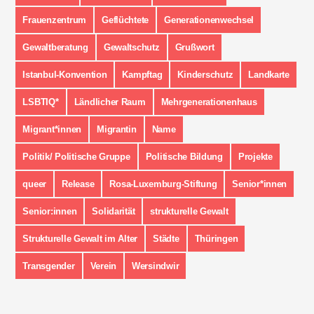
Frauenzentrum
Geflüchtete
Generationenwechsel
Gewaltberatung
Gewaltschutz
Grußwort
Istanbul-Konvention
Kampftag
Kinderschutz
Landkarte
LSBTIQ*
Ländlicher Raum
Mehrgenerationenhaus
Migrant*innen
Migrantin
Name
Politik/ Politische Gruppe
Politische Bildung
Projekte
queer
Release
Rosa-Luxemburg-Stiftung
Senior*innen
Senior:innen
Solidarität
strukturelle Gewalt
Strukturelle Gewalt im Alter
Städte
Thüringen
Transgender
Verein
Wersindwir