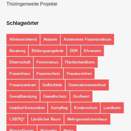
Thüringenweite Projekte
Schlagwörter
Alleinerziehend
Atalante
Autonomes Frauenzentrum
Beratung
Bildungsangebote
DDR
Ehrenamt
Elternschaft
Feminismus
Flächenlandkreis
Frauenhaus
Frauenschutz
Frauenzentren
Frauenzentrum
Geflüchtete
Generationenwechsel
Gewaltberatung
Gewaltschutz
Grußwort
Istanbul-Konvention
Kampftag
Kinderschutz
Landkarte
LSBTIQ*
Ländlicher Raum
Mehrgenerationenhaus
Migrant*innen
Migrantin
Name