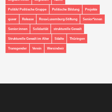
Politik/ Politische Gruppe
Politische Bildung
Projekte
queer
Release
Rosa-Luxemburg-Stiftung
Senior*innen
Senior:innen
Solidarität
strukturelle Gewalt
Strukturelle Gewalt im Alter
Städte
Thüringen
Transgender
Verein
Wersindwir