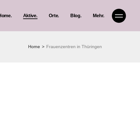
Home.
Aktive.
Orte.
Blog.
Mehr.
Frauenhäuser
Landkarte
Glossar
Home
Frauenzentren in Thüringen
Frauenzentren
Landkreise
Interviews
Gruppen & Initiativen
Städte
Atalante in Audio
Thüringenweite Projekte
Material
Atalante Team