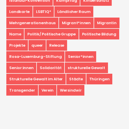
Istanbul-Konvention
Kampftag
Kinderschutz
Landkarte
LSBTIQ*
Ländlicher Raum
Mehrgenerationenhaus
Migrant*innen
Migrantin
Name
Politik/ Politische Gruppe
Politische Bildung
Projekte
queer
Release
Rosa-Luxemburg-Stiftung
Senior*innen
Senior:innen
Solidarität
strukturelle Gewalt
Strukturelle Gewalt im Alter
Städte
Thüringen
Transgender
Verein
Wersindwir