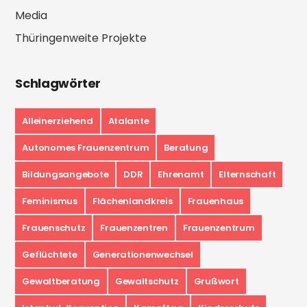
Media
Thüringenweite Projekte
Schlagwörter
Alleinerziehend
Atalante
Autonomes Frauenzentrum
Beratung
Bildungsangebote
DDR
Ehrenamt
Elternschaft
Feminismus
Flächenlandkreis
Frauenhaus
Frauenschutz
Frauenzentren
Frauenzentrum
Geflüchtete
Generationenwechsel
Gewaltberatung
Gewaltschutz
Grußwort