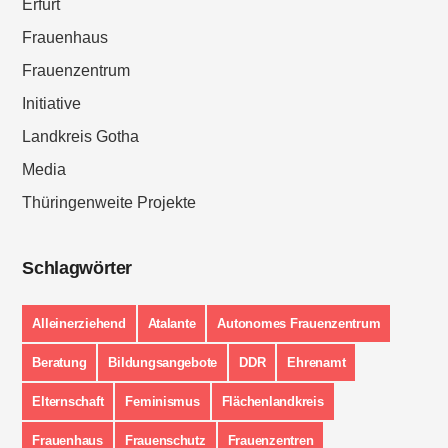
Erfurt
Frauenhaus
Frauenzentrum
Initiative
Landkreis Gotha
Media
Thüringenweite Projekte
Schlagwörter
Alleinerziehend
Atalante
Autonomes Frauenzentrum
Beratung
Bildungsangebote
DDR
Ehrenamt
Elternschaft
Feminismus
Flächenlandkreis
Frauenhaus
Frauenschutz
Frauenzentren