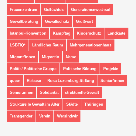
Frauenzentrum
Geflüchtete
Generationenwechsel
Gewaltberatung
Gewaltschutz
Grußwort
Istanbul-Konvention
Kampftag
Kinderschutz
Landkarte
LSBTIQ*
Ländlicher Raum
Mehrgenerationenhaus
Migrant*innen
Migrantin
Name
Politik/ Politische Gruppe
Politische Bildung
Projekte
queer
Release
Rosa-Luxemburg-Stiftung
Senior*innen
Senior:innen
Solidarität
strukturelle Gewalt
Strukturelle Gewalt im Alter
Städte
Thüringen
Transgender
Verein
Wersindwir