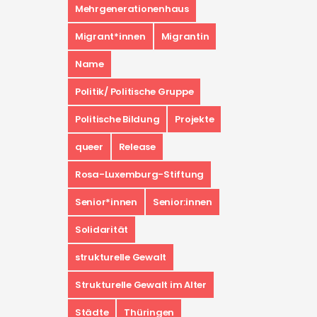
Mehrgenerationenhaus
Migrant*innen
Migrantin
Name
Politik/ Politische Gruppe
Politische Bildung
Projekte
queer
Release
Rosa-Luxemburg-Stiftung
Senior*innen
Senior:innen
Solidarität
strukturelle Gewalt
Strukturelle Gewalt im Alter
Städte
Thüringen