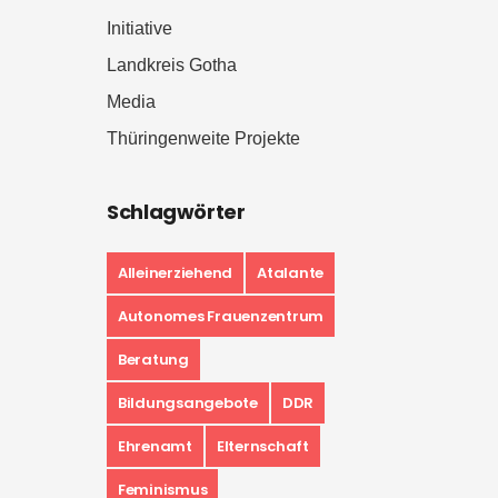
Initiative
Landkreis Gotha
Media
Thüringenweite Projekte
Schlagwörter
Alleinerziehend
Atalante
Autonomes Frauenzentrum
Beratung
Bildungsangebote
DDR
Ehrenamt
Elternschaft
Feminismus