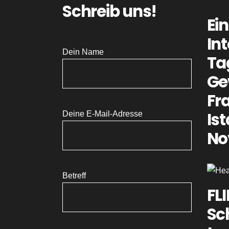
Schreib uns!
Ei
In
Dein Name
Ta
Ge
Fr
Is
Deine E-Mail-Adresse
No
Betreff
FL
Sc