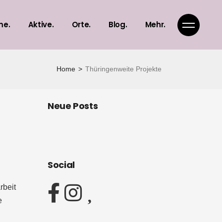
me.
Aktive.
Orte.
Blog.
Mehr.
Home
Thüringenweite Projekte
Frauenhäuser
Landkarte
Glossar
Frauenzentren
Landkreise
Interviews
Gruppen & Initiativen
Städte
Atalante in Audio
Neue Posts
Thüringenweite Projekte
Material
Atalante Team
Social
rbeit
e