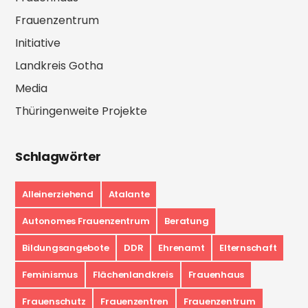
Frauenzentrum
Initiative
Landkreis Gotha
Media
Thüringenweite Projekte
Schlagwörter
Alleinerziehend
Atalante
Autonomes Frauenzentrum
Beratung
Bildungsangebote
DDR
Ehrenamt
Elternschaft
Feminismus
Flächenlandkreis
Frauenhaus
Frauenschutz
Frauenzentren
Frauenzentrum