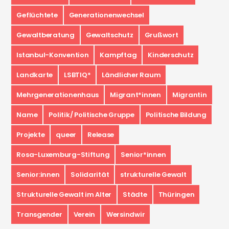
Geflüchtete
Generationenwechsel
Gewaltberatung
Gewaltschutz
Grußwort
Istanbul-Konvention
Kampftag
Kinderschutz
Landkarte
LSBTIQ*
Ländlicher Raum
Mehrgenerationenhaus
Migrant*innen
Migrantin
Name
Politik/ Politische Gruppe
Politische Bildung
Projekte
queer
Release
Rosa-Luxemburg-Stiftung
Senior*innen
Senior:innen
Solidarität
strukturelle Gewalt
Strukturelle Gewalt im Alter
Städte
Thüringen
Transgender
Verein
Wersindwir